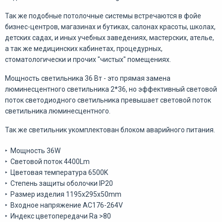
Так же подобные потолочные системы встречаются в фойе
бизнес-центров, магазинах и бутиках, салонах красоты, школах,
детских садах, и иных учебных заведениях, мастерских, ателье,
а так же медицинских кабинетах, процедурных,
стоматологически и прочих "чистых" помещениях.
Мощность светильника 36 Вт - это прямая замена
люминесцентного светильника 2*36, но эффективный световой
поток светодиодного светильника превышает световой поток
светильника люминесцентного.
Так же светильник укомплектован блоком аварийного питания.
‣ Мощность 36W
‣ Световой поток 4400Lm
‣ Цветовая температура 6500K
‣ Степень защиты оболочки IP20
‣ Размер изделия 1195х295х50mm
‣ Входное напряжение АС176-264V
‣ Индекс цветопередачи Ra >80