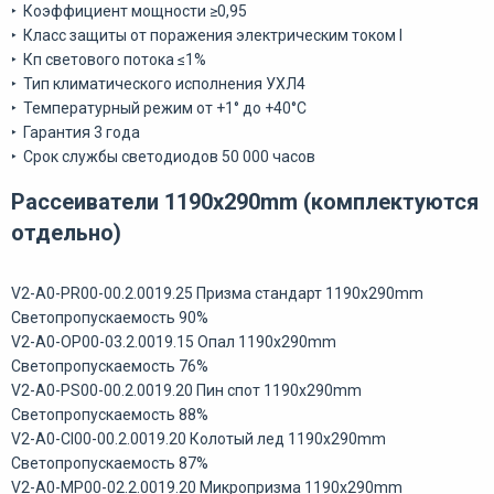
‣ Коэффициент мощности ≥0,95
‣ Класс защиты от поражения электрическим током I
‣ Кп светового потока ≤1%
‣ Тип климатического исполнения УХЛ4
‣ Температурный режим от +1° до +40°С
‣ Гарантия 3 года
‣ Срок службы светодиодов 50 000 часов
Рассеиватели 1190х290mm (комплектуются
отдельно)
V2-A0-PR00-00.2.0019.25 Призма стандарт 1190х290mm
Светопропускаемость 90%
V2-A0-OP00-03.2.0019.15 Опал 1190х290mm
Светопропускаемость 76%
V2-A0-PS00-00.2.0019.20 Пин спот 1190х290mm
Светопропускаемость 88%
V2-A0-CI00-00.2.0019.20 Колотый лед 1190х290mm
Светопропускаемость 87%
V2-A0-MP00-02.2.0019.20 Микропризма 1190х290mm