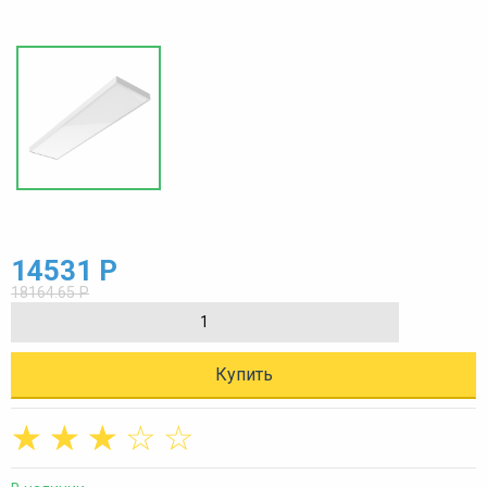
14531 Р
18164.65 Р
Купить
☆
☆
☆
☆
☆