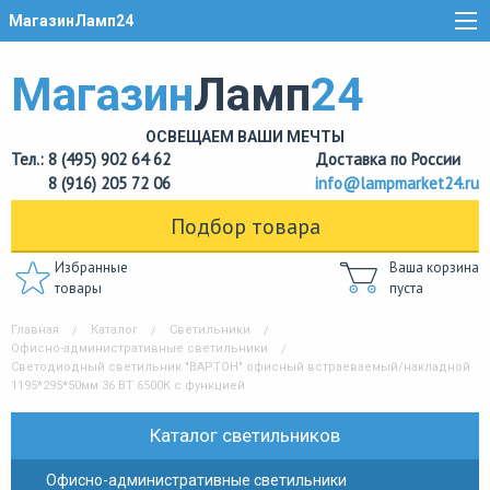
МагазинЛамп24
Магазин
Ламп
24
ОСВЕЩАЕМ ВАШИ МЕЧТЫ
Тел.: 8 (495) 902 64 62
Доставка по России
8 (916) 205 72 06
info@lampmarket24.ru
Подбор товара
Избранные
Ваша корзина
товары
пуста
Главная
Каталог
Светильники
Офисно-административные светильники
Светодиодный светильник "ВАРТОН" офисный встраеваемый/накладной
1195*295*50мм 36 ВТ 6500К с функцией
Каталог светильников
Офисно-административные светильники