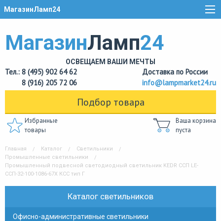
МагазинЛамп24
Магазин
Ламп
24
ОСВЕЩАЕМ ВАШИ МЕЧТЫ
Тел.: 8 (495) 902 64 62
Доставка по России
8 (916) 205 72 06
info@lampmarket24.ru
Подбор товара
Избранные
Ваша корзина
товары
пуста
Главная
Каталог
Светильники
Промышленные светильники
Промышленный подвесной светодиодный светильник KEDR ССП LE-
ССП-32-100-1086-67Х КСС тип Г
Каталог светильников
Офисно-административные светильники