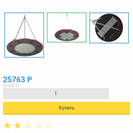
25763 Р
34350 Р
Купить
☆
☆
☆
☆
☆