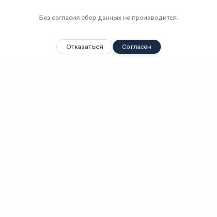
Без согласия сбор данных не производится.
Отказаться
Согласен
Вы смотрели
Промышленный подвесной светодиодный светильник KEDR
ССП...
100 Вт
IP 67