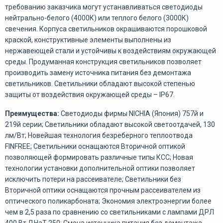
требованию заказчика могут устанавливаться светодиоды
нейтрально-белого (4000К) или теплого белого (3000К)
свечения. Корпуса светильников окрашиваются порошковой
краской, конструктивные элементы выполнены из
нержавеющей стали и устойчивы к воздействиям окружающей
среды. Продуманная конструкция светильников позволяет
производить замену источника питания без демонтажа
светильников. Светильники обладают высокой степенью
защиты от воздействия окружающей среды – IP67.
Преимущества:
Светодиоды фирмы NICHIA (Япония) 757й и
219й серии; Светильники обладают высокой светоотдачей, 130
лм/Вт; Новейшая технология безреберного теплоотвода
FINFREE; Светильники оснащаются Вторичной оптикой
позволяющей формировать различные типы КСС; Новая
технологии установки дополнительной оптики позволяет
исключить потери на рассеивателе; Светильники без
Вторичной оптики оснащаются прочным рассеивателем из
оптического поликарбоната; Экономия электроэнергии более
чем в 2,5 раза по сравнению со светильниками с лампами ДРЛ
400 Вт ДНаТ 250; Смена источника питания без демонтажа