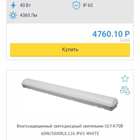
40 Вт
IP 65
4360 Лм
4760.10 Р
5289
Купить
Влагозащищенный светодиодный светильник ULY-K70B
60W/5000K/L126 IP65 WHITE