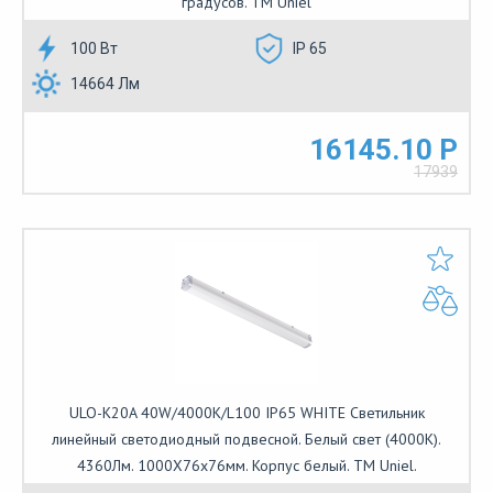
градусов. TM Uniel
100 Вт
IP 65
14664 Лм
16145.10 Р
17939
ULO-K20A 40W/4000K/L100 IP65 WHITE Светильник
линейный светодиодный подвесной. Белый свет (4000К).
4360Лм. 1000Х76х76мм. Корпус белый. TM Uniel.