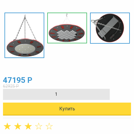
47195 Р
62925 Р
Купить
☆
☆
☆
☆
☆