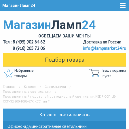
МагазинЛамп24
Магазин
Ламп
24
ОСВЕЩАЕМ ВАШИ МЕЧТЫ
Тел.: 8 (495) 902 64 62
Доставка по России
8 (916) 205 72 06
info@lampmarket24.ru
Подбор товара
Избранные
Ваша корзина
товары
пуста
Главная
Каталог
Светильники
Промышленные светильники
Промышленный подвесной светодиодный светильник KEDR ССП LE-
ССП-32-200-1088-67Х КСС тип Г
Каталог светильников
Офисно-административные светильники