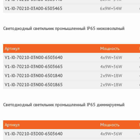
V1-I0-70210-03A00-6505465
6х9W=54W
Светодиодный светильник промышленный IP65 низковольтный
Артикул
Мощность
V1-I0-70210-03N00-6503640
4х9W=36W
V1-I0-70210-03N00-6503665
4х9W=36W
V1-I0-70210-03N00-6501840
2x9W=18W
V1-I0-70210-03N00-6501865
2x9W=18W
Светодиодный светильник промышленный IP65 диммируемый
Артикул
Мощность
V1-I0-70210-03D00-6503640
4х9W=36W