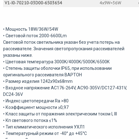
V1-I0-70210-03D00-6503654
4х9W=36W
‣ Мощность 18W/36W/54W
‣ Световой поток 2000-6600Lm
Световой поток светильника указан без учета потерь на
рассеивателе. Значения светопропускания рассеивателей
указаны ниже.
‣ Цветовая температура 3000K/4000K/5000K/6500K
‣ Степень защиты оболочки IP65, при использовании
оригинального рассеивателя ВАРТОН
‣ Размер изделия 1242х90х68mm
‣ Входное напряжение АС176-264V, AC90-305V/DC127-431V,
DC24-36V
‣ Индекс цветопередачи Ra >80
‣ Коэффициент мощности ≥0,97
‣ Класс защиты от поражения электрическим током I, III
‣ Кп светового потока ≤1%
‣ Тип климатического исполнения УХЛ1
‣ Температурный режим от -40° до +45°С