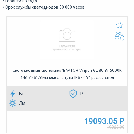
‣ Гарантия 3 года
‣ Срок службы светодиодов 50 000 часов
Светодиодный светильник "ВАРТОН" Айрон GL 80 Вт 5000К
1465*86*76мм класс защиты IP67 45° рассеивател
Вт
IP
Лм
19093.05 Р
19323.80