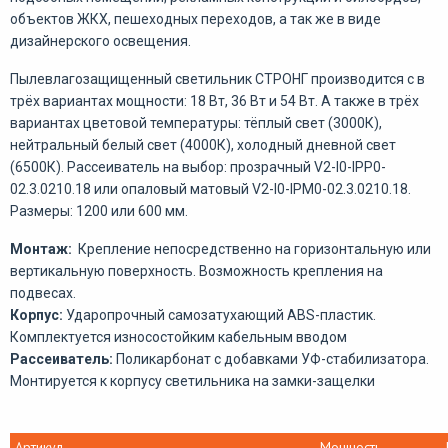
объектов ЖКХ, пешеходных переходов, а так же в виде
дизайнерского освещения.
Пылевлагозащищенный светильник СТРОНГ производится с в
трёх вариантах мощности: 18 Вт, 36 Вт и 54 Вт. А также в трёх
вариантах цветовой температуры: тёплый свет (3000К),
нейтральный белый свет (4000К), холодный дневной свет
(6500К). Рассеиватель на выбор: прозрачный V2-I0-IPP0-
02.3.0210.18 или опаловый матовый V2-I0-IPM0-02.3.0210.18.
Размеры: 1200 или 600 мм.
Монтаж:
Крепление непосредственно на горизонтальную или
вертикальную поверхность. Возможность крепления на
подвесах.
Корпус:
Ударопрочный самозатухающий ABS-пластик.
Комплектуется износостойким кабельным вводом
Рассеиватель:
Поликарбонат с добавками УФ-стабилизатора.
Монтируется к корпусу светильника на замки-защелки
Артикул
Мощность