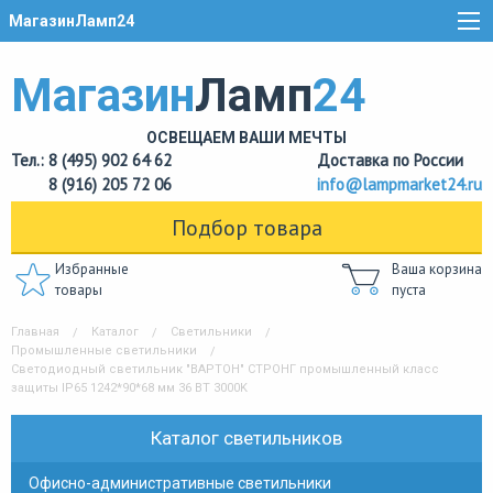
МагазинЛамп24
Магазин
Ламп
24
ОСВЕЩАЕМ ВАШИ МЕЧТЫ
Тел.: 8 (495) 902 64 62
Доставка по России
8 (916) 205 72 06
info@lampmarket24.ru
Подбор товара
Избранные
Ваша корзина
товары
пуста
Главная
Каталог
Светильники
Промышленные светильники
Светодиодный светильник "ВАРТОН" СТРОНГ промышленный класс
защиты IP65 1242*90*68 мм 36 ВТ 3000K
Каталог светильников
Офисно-административные светильники