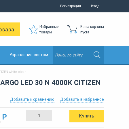
Регистрация
Вход
Избранные
Ваша корзина
овара
товары
пуста
Управление светом
IZEN white clean
ARGO LED 30 N 4000K CITIZEN
Добавить к сравнению
Добавить в избранное
 Р
Купить
Р