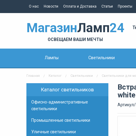
О нас
Новости
Оплата и Доставка
Статьи
Проекты
Магазин
Ламп
24
Т
ОСВЕЩАЕМ ВАШИ МЕЧТЫ
Лампы
Светильники
Главная
Каталог
Светильники
Светильники для м
Встр
Каталог светильников
white
Офисно-административные
Артикул/
светильники
Промышленные светильники
Уличные светильники