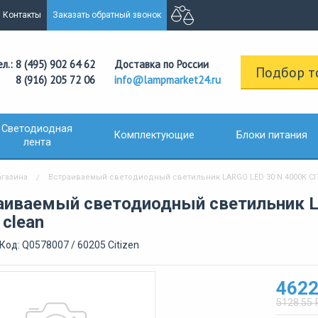
Контакты
Заказать обратный звонок
ел.: 8 (495) 902 64 62
Доставка по России
Подбор т
8 (916) 205 72 06
info@lampmarket24.ru
Светодиодная
Комплектующие
Блоки питания
лента
агазина
Встраиваемый светодиодный светильник LARGO LED 30 N 4000K CIT
аиваемый светодиодный светильник L
 clean
Код: Q0578007 / 60205 Citizen
4622
5128.55 