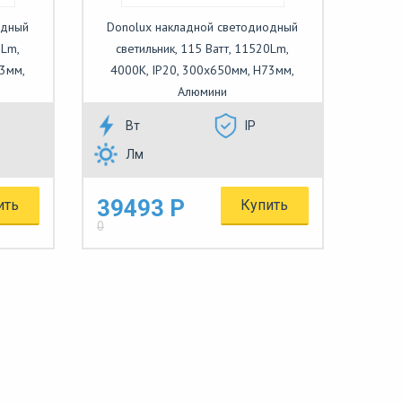
одный
Donolux накладной светодиодный
0Lm,
светильник, 115 Ватт, 11520Lm,
73мм,
4000К, IP20, 300х650мм, H73мм,
Алюмини
Вт
IP
Лм
39493 Р
ить
Купить
0