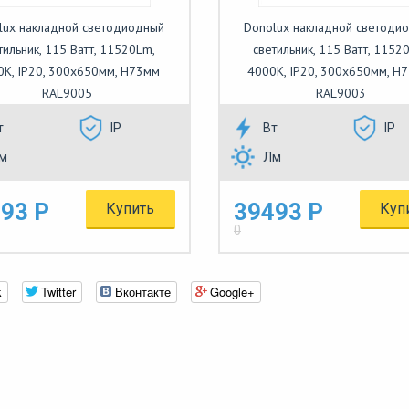
lux накладной светодиодный
Donolux накладной светоди
тильник, 115 Ватт, 11520Lm,
светильник, 115 Ватт, 1152
0К, IP20, 300х650мм, H73мм
4000К, IP20, 300х650мм, H
RAL9005
RAL9003
т
IP
Вт
IP
м
Лм
93 Р
39493 Р
Купить
Куп
0
k
Twitter
Вконтакте
Google+