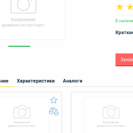
☆
В налич
Кратки
Заказ
ание
Характеристики
Аналоги