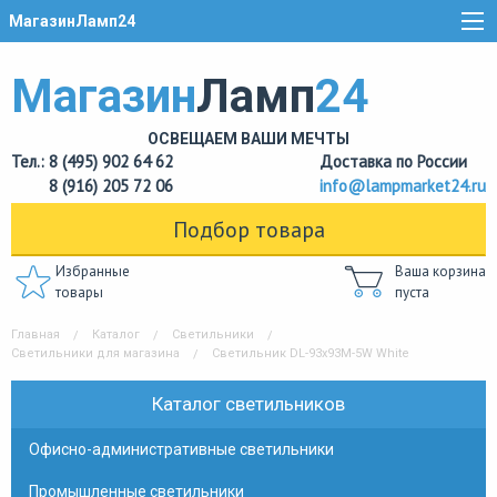
МагазинЛамп24
Магазин
Ламп
24
ОСВЕЩАЕМ ВАШИ МЕЧТЫ
Тел.: 8 (495) 902 64 62
Доставка по России
8 (916) 205 72 06
info@lampmarket24.ru
Подбор товара
Избранные
Ваша корзина
товары
пуста
Главная
Каталог
Светильники
Светильники для магазина
Светильник DL-93x93M-5W White
Каталог светильников
Офисно-административные светильники
Промышленные светильники