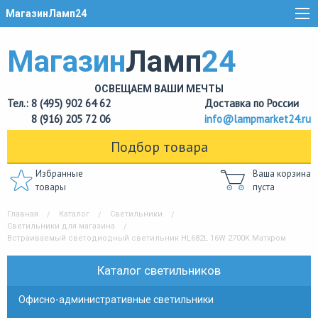
МагазинЛамп24
Магазин
Ламп
24
ОСВЕЩАЕМ ВАШИ МЕЧТЫ
Тел.: 8 (495) 902 64 62
Доставка по России
8 (916) 205 72 06
info@lampmarket24.ru
Подбор товара
Избранные
Ваша корзина
товары
пуста
Главная
Каталог
Светильники
Светильники для магазина
Встраиваемый светодиодный светильник HL682L 16W 2700K Матхром
Каталог светильников
Офисно-административные светильники