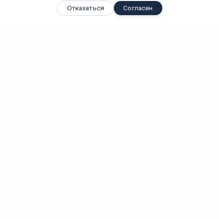
Отказаться
Согласен
Вы смотрели
Встраиваемый светодиодный светильник HL682L 16W
2700K...
Вт
IP
Лм