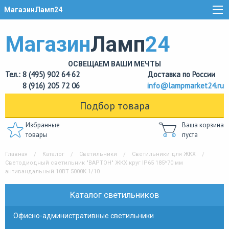
МагазинЛамп24
Магазин
Ламп
24
ОСВЕЩАЕМ ВАШИ МЕЧТЫ
Тел.: 8 (495) 902 64 62
Доставка по России
8 (916) 205 72 06
info@lampmarket24.ru
Подбор товара
Избранные
Ваша корзина
товары
пуста
Главная
Каталог
Светильники
Светильники для ЖКХ
Светодиодный светильник "ВАРТОН" ЖКХ круг IP65 185*70 мм
антивандальный 10ВТ 5000К 1/10
Каталог светильников
Офисно-административные светильники