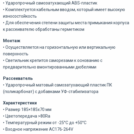
‣
Ударопрочный самозатухающий ABS-пластик
‣
Комплектуется кабельным вводом, который имеет высокую
износостойкость
‣
Для обеспечения степени защиты места примыкания корпуса
к рассеивателю обработаны герметиком
Монтаж
‣
Осуществляется на горизонтальную или вертикальную
поверхность
‣
Светильник крепится саморезами к основанию с
предварительно вмонтированными дюбелями
Рассеиватель
‣
Ударопрочный матовый самозатухающий пластик ПК
(поликарбонат) с добавками УФ-стабилизатора
Характеристики
‣
Размер 185×185x70 мм
‣
Цветопередача >80Ra
‣
Температурный режим от -25°С до +50°С
‣
Входное напряжение AC176-264V