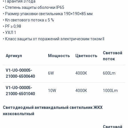
‣ Гарантия 3 года
‣ Степень защиты оболочки IP65
‣ Размер упаковки светильника 190×190×85 мм
‣ Kп светового потока ≤ 5 %
‣ PF ≥ 0,98
‣ УХЛ 1
‣ Класс защиты от поражений электрическим током II
Световой
Артикул
Мощность
Цветность
поток
V1-U0-00005-
6W
4000К
600Lm
21000-6500640
V1-U0-00005-
10W
4000К
1000Lm
21000-6501040
Светодиодный антивандальный светильник ЖКХ
низковольтный
Световой