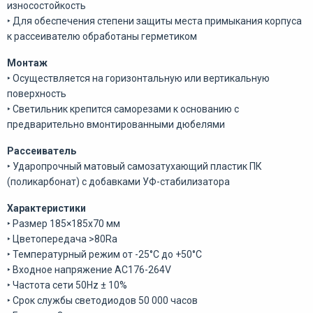
износостойкость
‣ Для обеспечения степени защиты места примыкания корпуса
к рассеивателю обработаны герметиком
Монтаж
‣ Осуществляется на горизонтальную или вертикальную
поверхность
‣ Светильник крепится саморезами к основанию с
предварительно вмонтированными дюбелями
Рассеиватель
‣ Ударопрочный матовый самозатухающий пластик ПК
(поликарбонат) с добавками УФ-стабилизатора
Характеристики
‣ Размер 185×185x70 мм
‣ Цветопередача >80Ra
‣ Температурный режим от -25°С до +50°С
‣ Входное напряжение AC176-264V
‣ Частота сети 50Hz ± 10%
‣ Срок службы светодиодов 50 000 часов