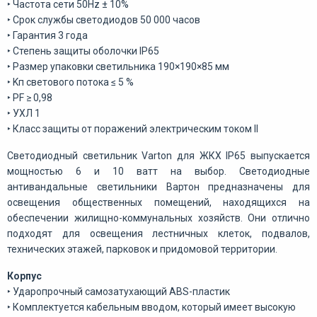
‣
Частота сети 50Hz ± 10%
‣
Срок службы светодиодов 50 000 часов
‣
Гарантия 3 года
‣
Степень защиты оболочки IP65
‣
Размер упаковки светильника 190×190×85 мм
‣
Kп светового потока ≤ 5 %
‣
PF ≥ 0,98
‣
УХЛ 1
‣
Класс защиты от поражений электрическим током II
Светодиодный светильник Varton для ЖКХ IP65 выпускается
мощностью 6 и 10 ватт на выбор. Светодиодные
антивандальные светильники Вартон предназначены для
освещения общественных помещений, находящихся на
обеспечении жилищно-коммунальных хозяйств. Они отлично
подходят для освещения лестничных клеток, подвалов,
технических этажей, парковок и придомовой территории.
Корпус
‣ Ударопрочный самозатухающий ABS-пластик
‣ Комплектуется кабельным вводом, который имеет высокую