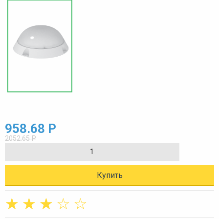
958.68 Р
2052.65 Р
Купить
☆
☆
☆
☆
☆