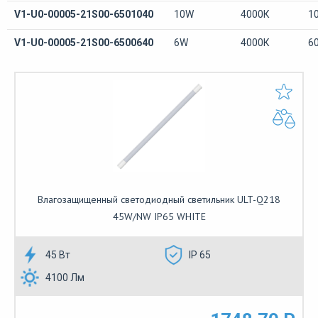
V1-U0-00005-21S00-6501040
10W
4000К
1
V1-U0-00005-21S00-6500640
6W
4000К
6
Влагозащищенный светодиодный светильник ULT-Q218
45W/NW IP65 WHITE
45 Вт
IP 65
4100 Лм