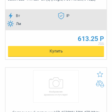
Вт
IP
Лм
613.25 Р
705
Купить