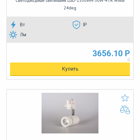
Светодиодный светильник LGD-1530WH-30W-4TR White
24deg
Вт
IP
Лм
3656.10 Р
0
Купить