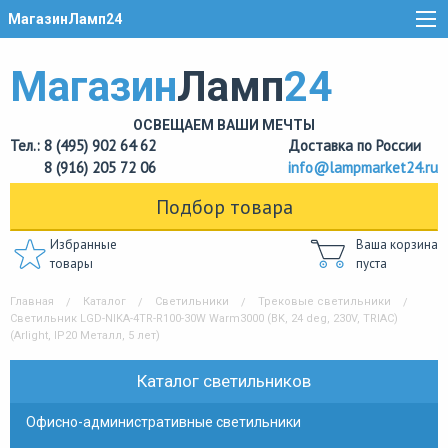
МагазинЛамп24
Магазин
Ламп
24
ОСВЕЩАЕМ ВАШИ МЕЧТЫ
Тел.: 8 (495) 902 64 62
Доставка по России
8 (916) 205 72 06
info@lampmarket24.ru
Подбор товара
Избранные
Ваша корзина
товары
пуста
Главная
Каталог
Светильники
Трековые светильники
Светильник LGD-NIKA-4TR-R100-30W Warm3000 (BK, 24 deg, 230V, TRIAC)
(Arlight, IP20 Металл, 5 лет)
Каталог светильников
Офисно-административные светильники