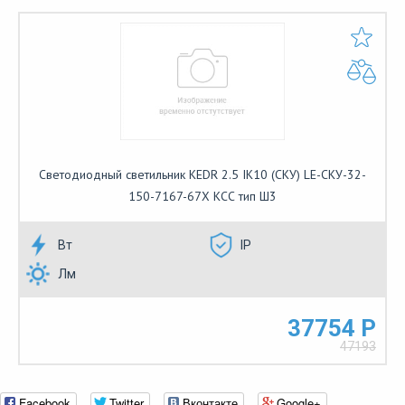
Светодиодный светильник KEDR 2.5 IK10 (СКУ) LE-СКУ-32-
150-7167-67Х КСС тип Ш3
Вт
IP
Лм
37754 Р
47193
Facebook
Twitter
Вконтакте
Google+