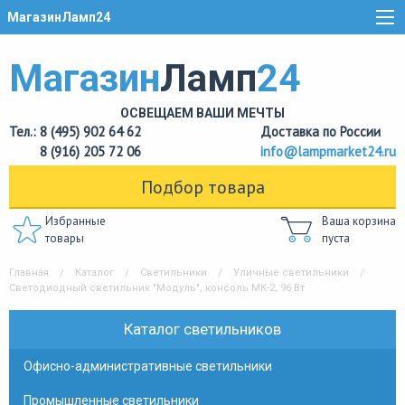
МагазинЛамп24
Магазин
Ламп
24
ОСВЕЩАЕМ ВАШИ МЕЧТЫ
Тел.: 8 (495) 902 64 62
Доставка по России
8 (916) 205 72 06
info@lampmarket24.ru
Подбор товара
Избранные
Ваша корзина
товары
пуста
Главная
Каталог
Светильники
Уличные светильники
Светодиодный светильник "Модуль", консоль МК-2, 96 Вт
Каталог светильников
Офисно-административные светильники
Промышленные светильники