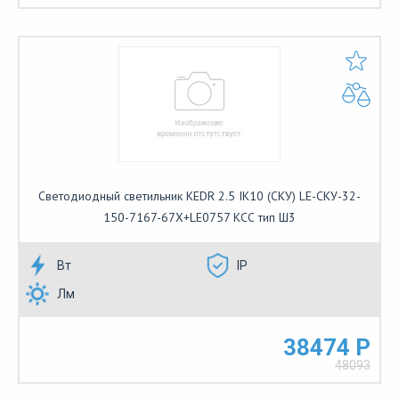
Светодиодный светильник KEDR 2.5 IK10 (СКУ) LE-СКУ-32-
150-7167-67Х+LE0757 КСС тип Ш3
Вт
IP
Лм
38474 Р
48093