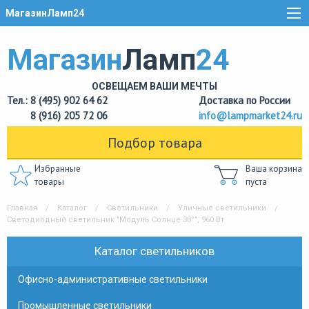
МагазинЛамп24
Магазин
Ламп
24
ОСВЕЩАЕМ ВАШИ МЕЧТЫ
Тел.: 8 (495) 902 64 62
Доставка по России
8 (916) 205 72 06
info@lampmarket24.ru
Подбор товара
Избранные
Ваша корзина
товары
пуста
Главная
Каталог
Светильники
Уличные светильники
Светодиодный светильник "Модуль Солнце 30°", 960 Вт
Каталог светильников
Офисно-административные светильники
Промышленные светильники