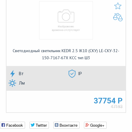
Светодиодный светильник KEDR 2.5 IK10 (СКУ) LE-СКУ-32-
150-7167-67Х КСС тип Ш3
Вт
IP
Лм
37754 Р
47193
Facebook
Twitter
Вконтакте
Google+