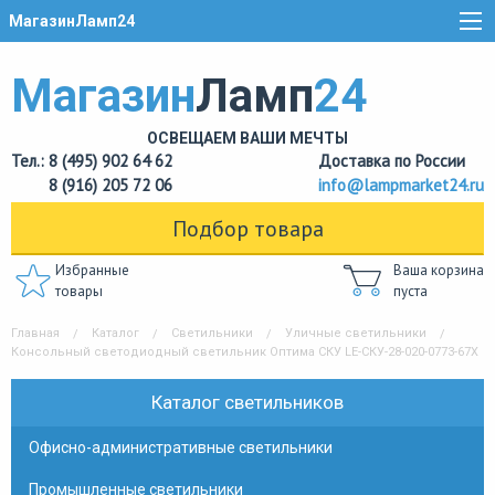
МагазинЛамп24
Магазин
Ламп
24
ОСВЕЩАЕМ ВАШИ МЕЧТЫ
Тел.: 8 (495) 902 64 62
Доставка по России
8 (916) 205 72 06
info@lampmarket24.ru
Подбор товара
Избранные
Ваша корзина
товары
пуста
Главная
Каталог
Светильники
Уличные светильники
Консольный светодиодный светильник Оптима СКУ LE-СКУ-28-020-0773-67Х
Каталог светильников
Офисно-административные светильники
Промышленные светильники