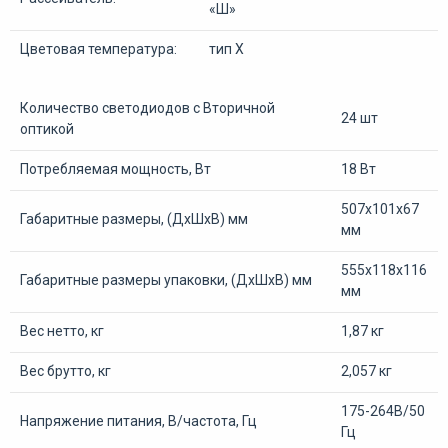
«Ш»
Цветовая температура:
тип Х
Количество светодиодов с Вторичной
24 шт
оптикой
Потребляемая мощность, Вт
18 Вт
507х101х67
Габаритные размеры, (ДхШхВ) мм
мм
555х118х116
Габаритные размеры упаковки, (ДхШхВ) мм
мм
Вес нетто, кг
1,87 кг
Вес брутто, кг
2,057 кг
175-264В/50
Напряжение питания, В/частота, Гц
Гц