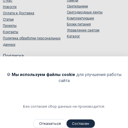
Лампы
О нас
Светильники
Новости
Светодиодные ленты
Оплата и Доставка
Комплектующие
Статьи
Блоки питания
Проекты
Управление светом
Контакты
Каталог
Политика обработки персональных
данных
Подписка
🍪
Мы используем файлы cookie
для улучшения работы
сайта
Я подтверждаю и принимаю
Согласие на обработку
персональных данных
.
Я даю согласие на обработку моих персональных данных в
соответствии
Политикой обработки персональных данных
.
Без согласия сбор данных не производится.
Мы принимаем
,
,
,
Я
ндекс.Деньги
Visa
Master
Card
WebMoney
Отказаться
Согласен