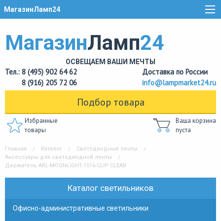
МагазинЛамп24
Магазин
Ламп
24
ОСВЕЩАЕМ ВАШИ МЕЧТЫ
Тел.: 8 (495) 902 64 62
Доставка по России
8 (916) 205 72 06
info@lampmarket24.ru
Подбор товара
Избранные
Ваша корзина
товары
пуста
Главная
Каталог
Светодиодные ленты
Аксессуары для светодиодной ленты
Держатель ARL-MOONLIGHT-1516-CLIP CLEAR
Каталог светильников
Офисно-административные светильники