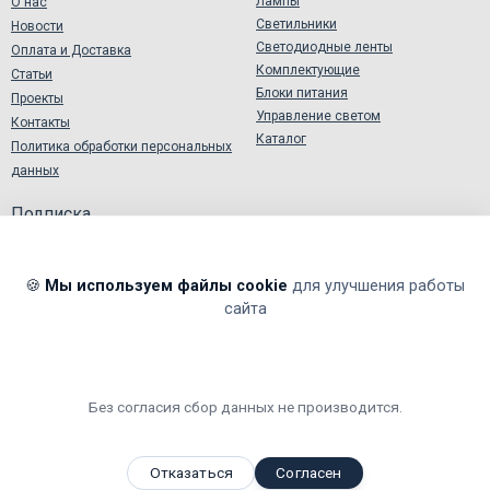
Лампы
О нас
Светильники
Новости
Светодиодные ленты
Оплата и Доставка
Комплектующие
Статьи
Блоки питания
Проекты
Управление светом
Контакты
Каталог
Политика обработки персональных
данных
Подписка
🍪
Мы используем файлы cookie
для улучшения работы
сайта
Я подтверждаю и принимаю
Согласие на обработку
персональных данных
.
Я даю согласие на обработку моих персональных данных в
соответствии
Политикой обработки персональных данных
.
Без согласия сбор данных не производится.
Мы принимаем
,
,
,
Я
ндекс.Деньги
Visa
Master
Card
WebMoney
Отказаться
Согласен