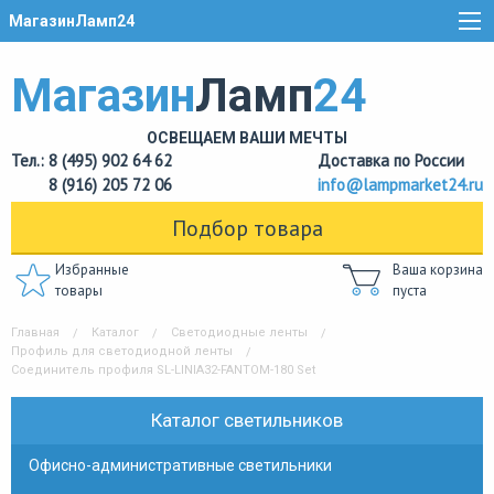
МагазинЛамп24
Магазин
Ламп
24
ОСВЕЩАЕМ ВАШИ МЕЧТЫ
Тел.: 8 (495) 902 64 62
Доставка по России
8 (916) 205 72 06
info@lampmarket24.ru
Подбор товара
Избранные
Ваша корзина
товары
пуста
Главная
Каталог
Светодиодные ленты
Профиль для светодиодной ленты
Cоединитель профиля SL-LINIA32-FANTOM-180 Set
Каталог светильников
Офисно-административные светильники