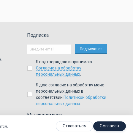
Подписка
м
Я подтверждаю и принимаю
Согласие на обработку
персональных данных
.
Я даю согласие на обработку моих
персональных данных в
соответствии
Политикой обработки
персональных данных
.
Мы принимаем
,
,
,
Я
ндекс.Деньги
Visa
Master
Card
WebMoney
Отказаться
Согласен
тся.