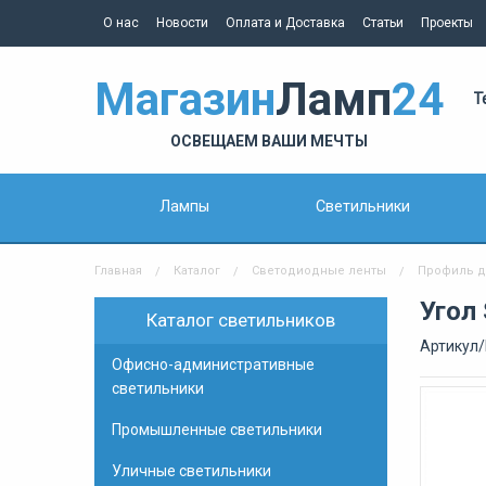
О нас
Новости
Оплата и Доставка
Статьи
Проекты
Магазин
Ламп
24
Т
ОСВЕЩАЕМ ВАШИ МЕЧТЫ
Лампы
Светильники
Главная
Каталог
Светодиодные ленты
Профиль д
Угол
Каталог светильников
Артикул/
Офисно-административные
светильники
Промышленные светильники
Уличные светильники