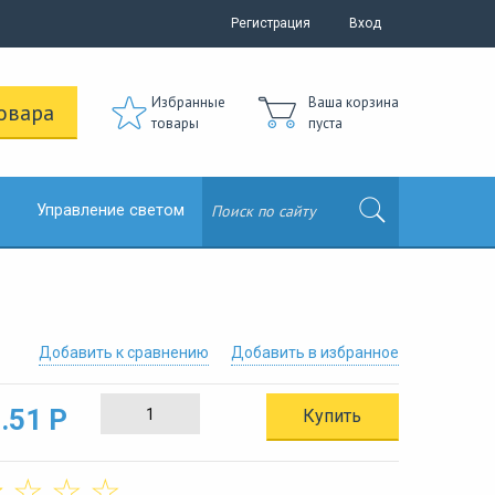
Регистрация
Вход
Избранные
Ваша корзина
овара
товары
пуста
Управление светом
Добавить к сравнению
Добавить в избранное
.51 Р
Купить
☆
☆
☆
☆