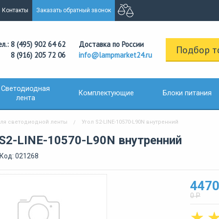
Контакты
Заказать обратный звонок
ел.: 8 (495) 902 64 62
Доставка по России
Подбор т
8 (916) 205 72 06
info@lampmarket24.ru
Светодиодная
Комплектующие
Блоки питания
лента
ля светодиодной ленты
Угол S2-LINE-10570-L90N внутренний
 S2-LINE-10570-L90N внутренний
Код: 021268
4470
0 Р
☆