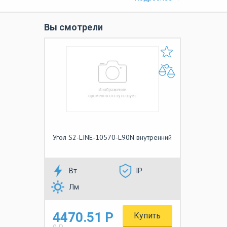
Вы смотрели
Угол S2-LINE-10570-L90N внутренний
Вт
IP
Лм
4470.51 Р
Купить