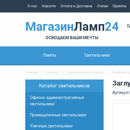
О нас
Новости
Оплата и Доставка
Статьи
Проекты
Магазин
Ламп
24
Т
ОСВЕЩАЕМ ВАШИ МЕЧТЫ
Лампы
Светильники
Главная
Каталог
Светодиодные ленты
Профиль д
Загл
Каталог светильников
Артикул/
Офисно-административные
светильники
Промышленные светильники
Уличные светильники