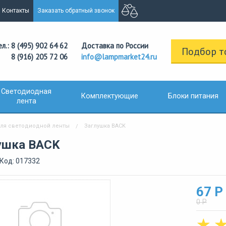
Контакты
Заказать обратный звонок
ел.: 8 (495) 902 64 62
Доставка по России
Подбор т
8 (916) 205 72 06
info@lampmarket24.ru
Светодиодная
Комплектующие
Блоки питания
лента
ля светодиодной ленты
Заглушка BACK
ушка BACK
Код: 017332
67 Р
0 Р
☆