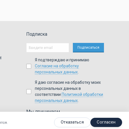
Подписка
м
Я подтверждаю и принимаю
Согласие на обработку
персональных данных
.
Я даю согласие на обработку моих
персональных данных в
соответствии
Политикой обработки
персональных данных
.
Мы принимаем
,
,
,
Я
ндекс.Деньги
Visa
Master
Card
WebMoney
Отказаться
Согласен
тся.