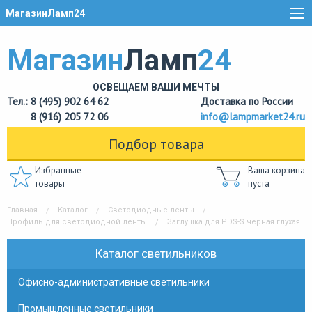
МагазинЛамп24
Магазин
Ламп
24
ОСВЕЩАЕМ ВАШИ МЕЧТЫ
Тел.: 8 (495) 902 64 62
Доставка по России
8 (916) 205 72 06
info@lampmarket24.ru
Подбор товара
Избранные
Ваша корзина
товары
пуста
Главная
Каталог
Светодиодные ленты
Профиль для светодиодной ленты
Заглушка для PDS-S черная глухая
Каталог светильников
Офисно-административные светильники
Промышленные светильники