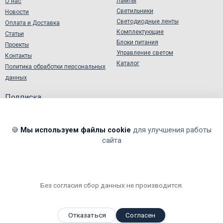
Лампы
О нас
Светильники
Новости
Светодиодные ленты
Оплата и Доставка
Комплектующие
Статьи
Блоки питания
Проекты
Управление светом
Контакты
Каталог
Политика обработки персональных
данных
Подписка
🍪
Мы используем файлы cookie
для улучшения работы
сайта
Я подтверждаю и принимаю
Согласие на обработку
персональных данных
.
Я даю согласие на обработку моих персональных данных в
соответствии
Политикой обработки персональных данных
.
Без согласия сбор данных не производится.
Мы принимаем
,
,
,
Я
ндекс.Деньги
Visa
Master
Card
WebMoney
Отказаться
Согласен