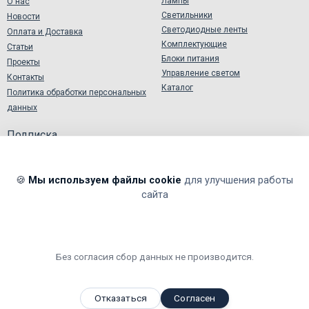
Лампы
О нас
Светильники
Новости
Светодиодные ленты
Оплата и Доставка
Комплектующие
Статьи
Блоки питания
Проекты
Управление светом
Контакты
Каталог
Политика обработки персональных
данных
Подписка
🍪
Мы используем файлы cookie
для улучшения работы
сайта
Я подтверждаю и принимаю
Согласие на обработку
персональных данных
.
Я даю согласие на обработку моих персональных данных в
соответствии
Политикой обработки персональных данных
.
Без согласия сбор данных не производится.
Мы принимаем
,
,
,
Я
ндекс.Деньги
Visa
Master
Card
WebMoney
Отказаться
Согласен