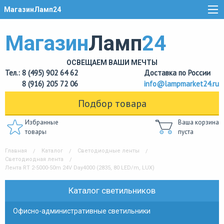
МагазинЛамп24
Магазин
Ламп
24
ОСВЕЩАЕМ ВАШИ МЕЧТЫ
Тел.: 8 (495) 902 64 62
Доставка по России
8 (916) 205 72 06
info@lampmarket24.ru
Подбор товара
Избранные
Ваша корзина
товары
пуста
Главная
Каталог
Светодиодные ленты
Светодиодная лента
Лента RT 2-5000-50m 24V Day4000 (2835, 80 LED/m, LUX)
Каталог светильников
Офисно-административные светильники