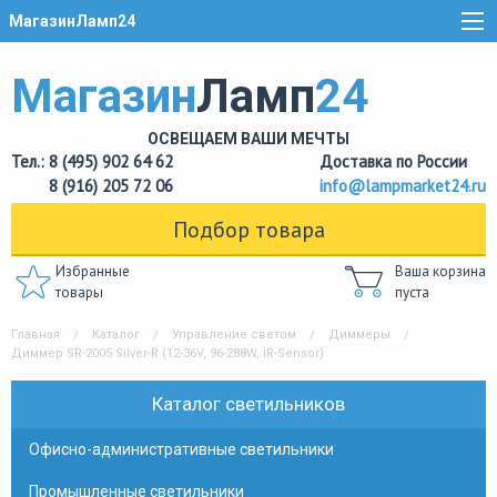
МагазинЛамп24
Магазин
Ламп
24
ОСВЕЩАЕМ ВАШИ МЕЧТЫ
Тел.: 8 (495) 902 64 62
Доставка по России
8 (916) 205 72 06
info@lampmarket24.ru
Подбор товара
Избранные
Ваша корзина
товары
пуста
Главная
Каталог
Управление светом
Диммеры
Диммер SR-2005 Silver-R (12-36V, 96-288W, IR-Sensor)
Каталог светильников
Офисно-административные светильники
Промышленные светильники