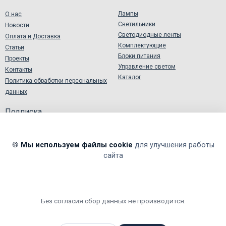
Лампы
О нас
Светильники
Новости
Светодиодные ленты
Оплата и Доставка
Комплектующие
Статьи
Блоки питания
Проекты
Управление светом
Контакты
Каталог
Политика обработки персональных
данных
Подписка
🍪
Мы используем файлы cookie
для улучшения работы
сайта
Я подтверждаю и принимаю
Согласие на обработку
персональных данных
.
Я даю согласие на обработку моих персональных данных в
соответствии
Политикой обработки персональных данных
.
Без согласия сбор данных не производится.
Мы принимаем