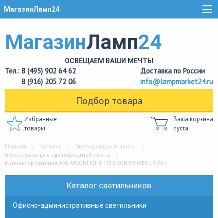
МагазинЛамп24
Магазин
Ламп
24
ОСВЕЩАЕМ ВАШИ МЕЧТЫ
Тел.: 8 (495) 902 64 62
Доставка по России
8 (916) 205 72 06
info@lampmarket24.ru
Подбор товара
Избранные
Ваша корзина
товары
пуста
Главная
Каталог
Светодиодные ленты
Аксессуары для светодиодной ленты
Коннектор питания ARL-MOONLIGHT-1213-CON-POWER-LR-WH
Каталог светильников
Офисно-административные светильники